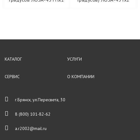
Оборудование для автосервиса
Оборудование для деревообработки
Оборудование для металлообработки
КАТАЛОГ
УСЛУГИ
Оборудование для производства мебели
СЕРВИС
О КОМПАНИИ
харви рус
Энерготех
г.Брянск, ул.Пересвета, 30
Компрессоры BERG
8 (800) 101-82-62
a.r2002@mail.ru