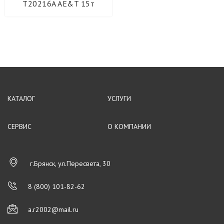
T20216A AE&T 15т
Оборудование для производства мебели
харви рус
Энерготех
Компрессоры BERG
КАТАЛОГ
УСЛУГИ
СЕРВИС
О КОМПАНИИ
г.Брянск, ул.Пересвета, 30
8 (800) 101-82-62
a.r2002@mail.ru