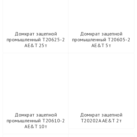
Вулканизаторы и борторасширители
Гидравлика
Гидравлические прессы
Головки ударные и принадлежности
Домкрат зацепной
Домкрат зацепной
Диагностические сканеры OBD2
промышленный T20625-2
промышленный T20605-2
Домкраты
AE&T 25т
AE&T 5т
Бутылочные домкраты
Зацепные домкраты
Пневматические домкраты
Пневмогидравлические домкраты
Подкатные домкраты
Реечные домкраты
Стойки гидравлические
Дополнительное оборудование
Домкрат зацепной
Домкрат зацепной
Замена масла
промышленный T20610-2
T20202A AE&T 2т
Инструменты для автосервиса
AE&T 10т
Инструменты для трансмиссии