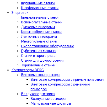
Фуговальные станки
Шлифовальные станки
Энерготех
Бревнопильные станки
Вспомогательные станки
Дисковые пилорамы
Кромкообрезные станки
Ленточные пилорамы
Многопильные станки
Околостаночное оборудование
Рубительная машина
Станки второго ряда
Станки для домостроения
Торцовочные станки
Компрессоры BERG
Винтовые компрессоры
Винтовые компрессоры с прямым приводом
Винтовые компрессоры с ременным
приводом
Воздухоподготовка
Воздушные ресиверы
Магистральные фильтры