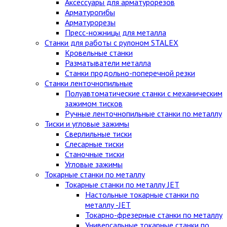
Аксессуары для арматурорезов
Арматурогибы
Арматурорезы
Пресс-ножницы для металла
Станки для работы с рулоном STALEX
Кровельные станки
Разматыватели металла
Станки продольно-поперечной резки
Станки ленточнопильные
Полуавтоматические станки с механическим
зажимом тисков
Ручные ленточнопильные станки по металлу
Тиски и угловые зажимы
Сверлильные тиски
Слесарные тиски
Станочные тиски
Угловые зажимы
Токарные станки по металлу
Токарные станки по металлу JET
Настольные токарные станки по
металлу -JET
Токарно-фрезерные станки по металлу
Универсальные токарные станки по