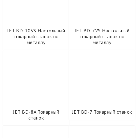
Кузнечное оборудование
Кузнечное оборудование STALEX
Лазерная сварка
Ленточнопильные станки
JET BD-10VS Настольный
JET BD-7VS Настольный
токарный станок по
токарный станок по
Листогибочные гидравлические прессы
металлу
металлу
Листогибы
Ножи дисковые ручные
Оборудование для работы с металлом
Оптоволоконные лазеры Metaltec
Прессы
Профилегибы (трубогибы)
Ручные рычажные ножницы
Сверлильные станки
Станки для работы с арматурой STALEX
JET BD-8A Токарный
JET BD-7 Токарный станок
Станки для работы с рулоном STALEX
станок
Станки ленточнопильные
Тиски и угловые зажимы
Токарные станки по металлу