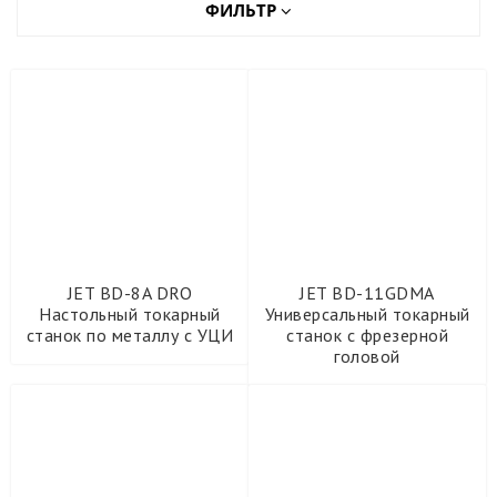
ФИЛЬТР
tigroup
Оборудование для автосервиса
Оборудование для деревообработки
Оборудование для металлообработки
Настольные сверлильно-фрезерные станки
Плоскошлифовальные станки
JET BD-8A DRO
JET BD-11GDMA
Аппараты лазерной сварки METALTEC
Настольный токарный
Универсальный токарный
Вальцовочные станки
станок по металлу с УЦИ
станок с фрезерной
Гильотины
головой
Дисковые пилы
Заточные станки
Зиговочные станки
Инструменты для обработки труб STALEX
Комбинированные станки