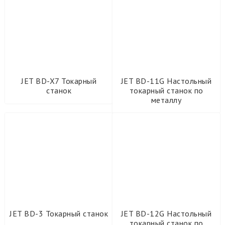
Токарные станки по металлу JET
Настольные токарные станки по металлу -JET
Токарно-фрезерные станки по металлу
Универсальные токарные станки по металлу - JET
Токарные станки по металлу STALEX
JET BD-X7 Токарный
JET BD-11G Настольный
Токарные станки с ЧПУ MetalTec
станок
токарный станок по
металлу
Трубогибы с ЧПУ
Угловысечные станки
Фальцепрокатные станки
Формовка листового металла
Фрезерные обрабатывающие центры с ЧПУ MetalTec
Фрезерные станки по металлу
Шлифовальные станки
Электроэрозионные станки
JET BD-3 Токарный станок
JET BD-12G Настольный
Оборудование для производства мебели
токарный станок по