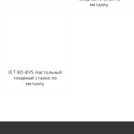
металлу
харви рус
Энерготех
Компрессоры BERG
JET BD-8VS Настольный
токарный станок по
металлу