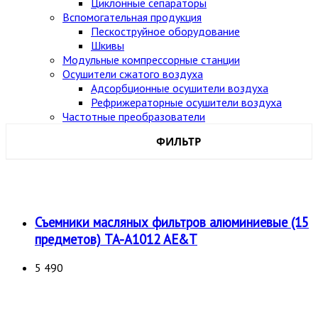
Циклонные сепараторы
Вспомогательная продукция
Пескоструйное оборудование
Шкивы
Модульные компрессорные станции
Осушители сжатого воздуха
Адсорбционные осушители воздуха
Рефрижераторные осушители воздуха
Частотные преобразователи
ФИЛЬТР
Бренд
AE&T
Съемники масляных фильтров алюминиевые (15
KINGTOOL
предметов) TA-A1012 AE&T
MHRTOOLS
5 490