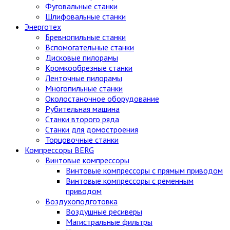
Фуговальные станки
Шлифовальные станки
Энерготех
Бревнопильные станки
Вспомогательные станки
Дисковые пилорамы
Кромкообрезные станки
Ленточные пилорамы
Многопильные станки
Околостаночное оборудование
Рубительная машина
Станки второго ряда
Станки для домостроения
Торцовочные станки
Компрессоры BERG
Винтовые компрессоры
Винтовые компрессоры с прямым приводом
Винтовые компрессоры с ременным
приводом
Воздухоподготовка
Воздушные ресиверы
Магистральные фильтры