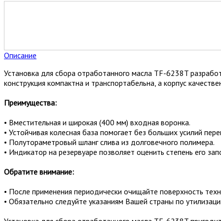
Описание
Установка для сбора отработанного масла TF-6238T разработа
конструкция компактна и транспортабельна, а корпус качестве
Преимущества:
• Вместительная и широкая (400 мм) входная воронка.
• Устойчивая колесная база помогает без больших усилий пер
• Полутораметровый шланг слива из долговечного полимера.
• Индикатор на резервуаре позволяет оценить степень его зап
Обратите внимание:
• После применения периодически очищайте поверхность техн
• Обязательно следуйте указаниям Вашей страны по утилизац
Установка для сбора отработанного масла TF-6238T пригодитс