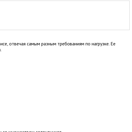
се, отвечая самым разным требованиям по нагрузке. Ее
.
ии со множеством сотрудников.