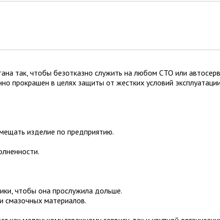
на так, чтобы безотказно служить на любом СТО или автосерви
нно прокрашен в целях защиты от жестких условий эксплуатации
емещать изделие по предприятию.
олненности.
ики, чтобы она прослужила дольше.
ии смазочных материалов.
я как маленькому гаражному сервису, так и крупной организац