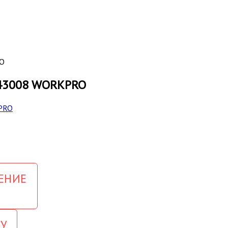
RO
243008 WORKPRO
ЕНИЕ
У