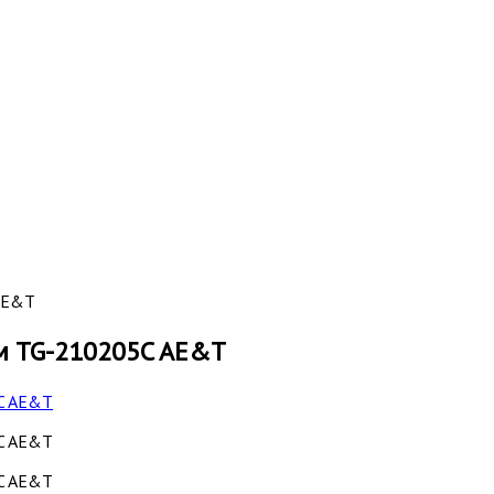
AE&T
м TG-210205C AE&T