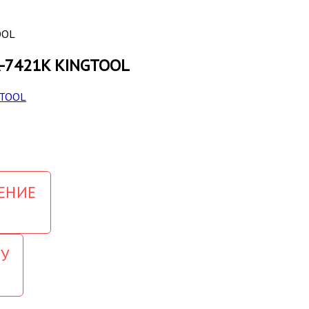
OOL
A-7421K KINGTOOL
ЕНИЕ
У