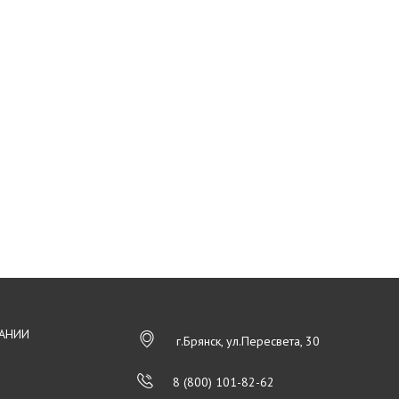
АНИИ
г.Брянск, ул.Пересвета, 30
8 (800) 101-82-62