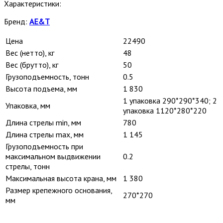
Характеристики:
Бренд:
AE&T
Цена
22490
Вес (нетто), кг
48
Вес (брутто), кг
50
Грузоподъемность, тонн
0.5
Высота подъема, мм
1 830
1 упаковка 290*290*340; 2
Упаковка, мм
упаковка 1120*280*220
Длина стрелы min, мм
780
Длина стрелы max, мм
1 145
Грузоподъемность при
максимальном выдвижении
0.2
стрелы, тонн
Максимальная высота крана, мм
1 380
Размер крепежного основания,
270*270
мм