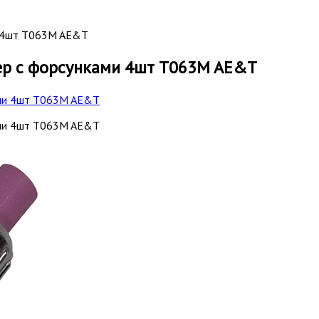
и 4шт T063M AE&T
ер с форсунками 4шт T063M AE&T