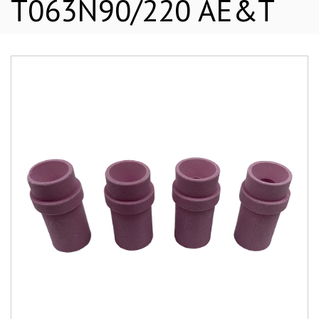
T063N90/220 AE&T